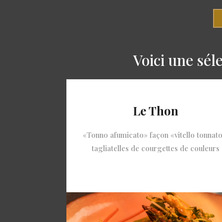
Voici une sél
Le Thon
«Tonno afumicato» façon «vitello tonnato
tagliatelles de courgettes de couleurs