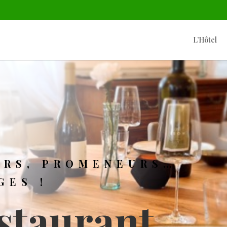
L’Hôtel
URS, PROMENEURS…
GES !
staurant