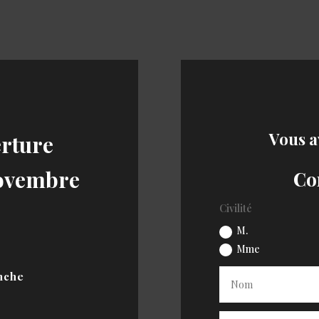
Vous a
erture
novembre
Co
Civilité
M.
Mme
nche