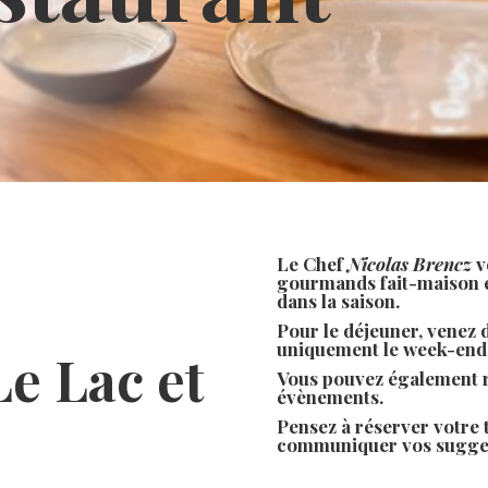
Le Chef
Nicolas Brencz
v
gourmands fait-maison é
dans la saison.
Pour le déjeuner, venez
uniquement le week-end e
Le Lac et
Vous pouvez également r
évènements.
Pensez à réserver votre t
communiquer vos sugges